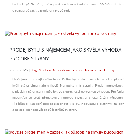
bydlení vyřešit včas, ještě před začátkem školního roku. Přečtěte si více
o tom, proč začít s prodejem právě teď.
PRODEJ BYTU S NÁJEMCEM JAKO SKVĚLÁ VÝHODA
PRO OBĚ STRANY
28. 5. 2026 |
Ing. Andrea Kohoutová - makléřka pro jižní Čechy
Uvažujete o prodeji svého investičního bytu, ale máte obavy z komplikací
kvůli stávajícímu nájemníkovi? Nemusíte mít strach. Prodej nemovitosti
s platícím nájemcem může být ve skutečnosti obrovskou výhodou. Pro řadu
kupujících to totiž představuje hotovou investici s okamžitým výnosem.
Přečtěte si, jak celý proces zvládnout v klidu, v souladu s platnými zákony
a ke spokojenosti všech zúčastněných stran.