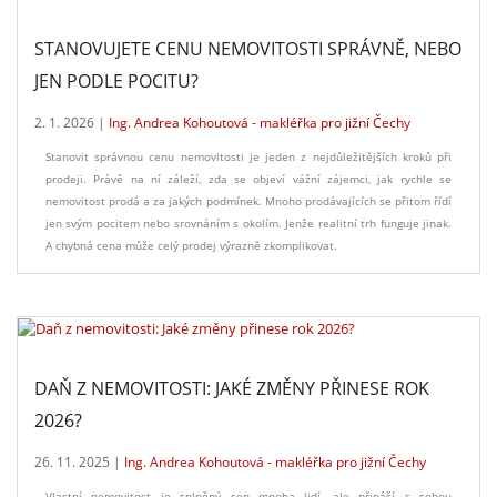
STANOVUJETE CENU NEMOVITOSTI SPRÁVNĚ, NEBO
JEN PODLE POCITU?
2. 1. 2026 |
Ing. Andrea Kohoutová - makléřka pro jižní Čechy
Stanovit správnou cenu nemovitosti je jeden z nejdůležitějších kroků při
prodeji. Právě na ní záleží, zda se objeví vážní zájemci, jak rychle se
nemovitost prodá a za jakých podmínek. Mnoho prodávajících se přitom řídí
jen svým pocitem nebo srovnáním s okolím. Jenže realitní trh funguje jinak.
A chybná cena může celý prodej výrazně zkomplikovat.
DAŇ Z NEMOVITOSTI: JAKÉ ZMĚNY PŘINESE ROK
2026?
26. 11. 2025 |
Ing. Andrea Kohoutová - makléřka pro jižní Čechy
Vlastní nemovitost je splněný sen mnoha lidí, ale přináší s sebou