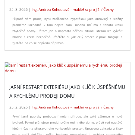
25. 3. 2026 |
Ing. Andrea Kohoutová - makléřka pro jižní Čechy
Připadá vám prodej bytu zatíženého hypotékou jako obrovský a složitý
problém? Rozhodně v tom nejste sami, mnoho lidí má z tohoto kroku
zbytečné obavy. Přitom jde o naprosto běžnou situaci, kterou lze vyřešit
hladce a zcela bezpečně. Přečtěte si, jak celý proces v praxi funguje, a
zjistěte, na co se dopředu připravit.
JARNÍ RESTART EXTERIÉRU JAKO KLÍČ K ÚSPĚŠNÉMU
A RYCHLÉMU PRODEJI DOMU
25. 2. 2026 |
Ing. Andrea Kohoutová - makléřka pro jižní Čechy
První jarní paprsky probouzejí nejen přírodu, ale také zájemce o nové
bydlení. Pokud plánujete prodej svého rodinného domu, právě teď nastává
ideální čas na přípravu jeho venkovních prostor. Upravená zahrada a čistý
vstup totiž dokážou zvýšit hodnotu nemovitosti i rychlost samotného