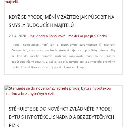
KDYŽ SE PRODEJ MĚNÍ V ZÁŽITEK: JAK PŮSOBIT NA
SMYSLY BUDOUCÍCH MAJITELŮ
29. 4. 2026 |
Ing. Andrea Kohoutová - makléřka pro jižní Čechy
Prodej nemovitosti není jen o technických parametrech či metrech
čtverečních, ale spíše o pocitech, které si zájemce z prohlídky odnese. Aby
se lidé do vašeho domova skutečně zamilovali, musí na ně prostor
zapůsobit všemi smysly. Zjistěte, jak díky psychologii a atmosféře proměnit
prohlídku v zážitek a oslovit ty pravé zájemce o koupi.
STĚHUJETE SE DO NOVÉHO? ZVLÁDNĚTE PRODEJ
BYTU S HYPOTÉKOU SNADNO A BEZ ZBYTEČNÝCH
RIZIK