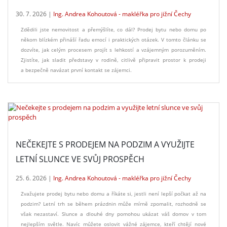
30. 7. 2026 |
Ing. Andrea Kohoutová - makléřka pro jižní Čechy
Zdědili jste nemovitost a přemýšlíte, co dál? Prodej bytu nebo domu po
někom blízkém přináší řadu emocí i praktických otázek. V tomto článku se
dozvíte, jak celým procesem projít s lehkostí a vzájemným porozuměním.
Zjistíte, jak sladit představy v rodině, citlivě připravit prostor k prodeji
a bezpečně navázat první kontakt se zájemci.
NEČEKEJTE S PRODEJEM NA PODZIM A VYUŽIJTE
LETNÍ SLUNCE VE SVŮJ PROSPĚCH
25. 6. 2026 |
Ing. Andrea Kohoutová - makléřka pro jižní Čechy
Zvažujete prodej bytu nebo domu a říkáte si, jestli není lepší počkat až na
podzim? Letní trh se během prázdnin může mírně zpomalit, rozhodně se
však nezastaví. Slunce a dlouhé dny pomohou ukázat váš domov v tom
nejlepším světle. Navíc můžete oslovit vážné zájemce, kteří chtějí nové