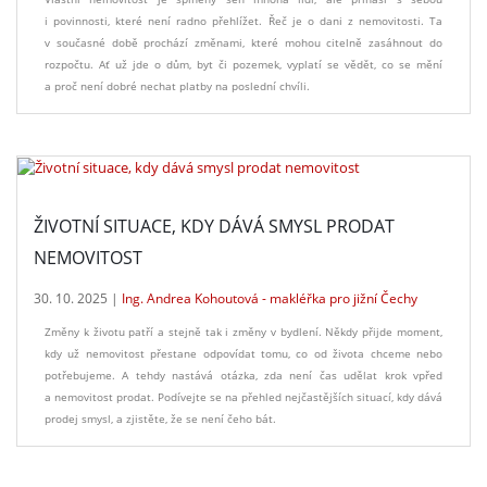
i povinnosti, které není radno přehlížet. Řeč je o dani z nemovitosti. Ta
v současné době prochází změnami, které mohou citelně zasáhnout do
rozpočtu. Ať už jde o dům, byt či pozemek, vyplatí se vědět, co se mění
a proč není dobré nechat platby na poslední chvíli.
ŽIVOTNÍ SITUACE, KDY DÁVÁ SMYSL PRODAT
NEMOVITOST
30. 10. 2025 |
Ing. Andrea Kohoutová - makléřka pro jižní Čechy
Změny k životu patří a stejně tak i změny v bydlení. Někdy přijde moment,
kdy už nemovitost přestane odpovídat tomu, co od života chceme nebo
potřebujeme. A tehdy nastává otázka, zda není čas udělat krok vpřed
a nemovitost prodat. Podívejte se na přehled nejčastějších situací, kdy dává
prodej smysl, a zjistěte, že se není čeho bát.