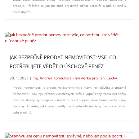
prodeje. Přečtěte si, jak po zimě efektivně oživit exteriér a udělat skvělý
první dojem.
JAK BEZPEČNĚ PRODAT NEMOVITOST: VŠE, CO
POTŘEBUJETE VĚDĚT O ÚSCHOVĚ PENĚZ
28. 1. 2026 |
Ing. Andrea Kohoutová - makléřka pro jižní Čechy
Prodej nemovitosti je proces, ve kterém hraje hlavní roli důvěra a správné
načasování. Aby byl převod vlastnických práv i kupní ceny zcela bezpečný
pro obě strany, využívají se v moderní realitní praxi osvědčené mechanismy
úschovy. Zjistěte, jaké jsou rozdíly mezi jednotlivými typy úschov a jak to
celé probíhá.