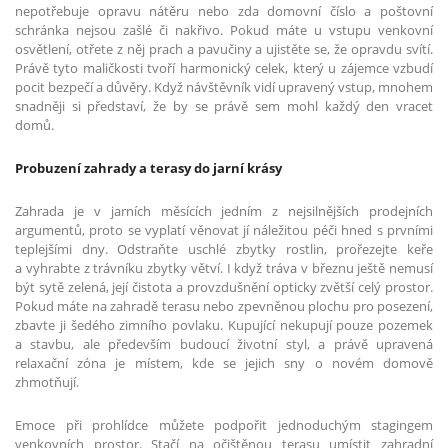
nepotřebuje opravu nátěru nebo zda domovní číslo a poštovní
schránka nejsou zašlé či nakřivo. Pokud máte u vstupu venkovní
osvětlení, otřete z něj prach a pavučiny a ujistěte se, že opravdu svítí.
Právě tyto maličkosti tvoří harmonický celek, který u zájemce vzbudí
pocit bezpečí a důvěry. Když návštěvník vidí upravený vstup, mnohem
snadněji si představí, že by se právě sem mohl každý den vracet
domů.
Probuzení zahrady a terasy do jarní krásy
Zahrada je v jarních měsících jedním z nejsilnějších prodejních
argumentů, proto se vyplatí věnovat jí náležitou péči hned s prvními
teplejšími dny. Odstraňte uschlé zbytky rostlin, prořezejte keře
a vyhrabte z trávníku zbytky větví. I když tráva v březnu ještě nemusí
být sytě zelená, její čistota a provzdušnění opticky zvětší celý prostor.
Pokud máte na zahradě terasu nebo zpevněnou plochu pro posezení,
zbavte ji šedého zimního povlaku. Kupující nekupují pouze pozemek
a stavbu, ale především budoucí životní styl, a právě upravená
relaxační zóna je místem, kde se jejich sny o novém domově
zhmotňují.
Emoce při prohlídce můžete podpořit jednoduchým stagingem
venkovních prostor. Stačí na očištěnou terasu umístit zahradní