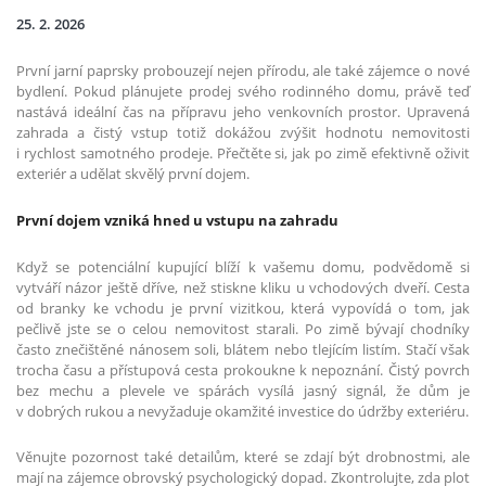
25. 2. 2026
První jarní paprsky probouzejí nejen přírodu, ale také zájemce o nové
bydlení. Pokud plánujete prodej svého rodinného domu, právě teď
nastává ideální čas na přípravu jeho venkovních prostor. Upravená
zahrada a čistý vstup totiž dokážou zvýšit hodnotu nemovitosti
i rychlost samotného prodeje. Přečtěte si, jak po zimě efektivně oživit
exteriér a udělat skvělý první dojem.
První dojem vzniká hned u vstupu na zahradu
Když se potenciální kupující blíží k vašemu domu, podvědomě si
vytváří názor ještě dříve, než stiskne kliku u vchodových dveří. Cesta
od branky ke vchodu je první vizitkou, která vypovídá o tom, jak
pečlivě jste se o celou nemovitost starali. Po zimě bývají chodníky
často znečištěné nánosem soli, blátem nebo tlejícím listím. Stačí však
trocha času a přístupová cesta prokoukne k nepoznání. Čistý povrch
bez mechu a plevele ve spárách vysílá jasný signál, že dům je
v dobrých rukou a nevyžaduje okamžité investice do údržby exteriéru.
Věnujte pozornost také detailům, které se zdají být drobnostmi, ale
mají na zájemce obrovský psychologický dopad. Zkontrolujte, zda plot