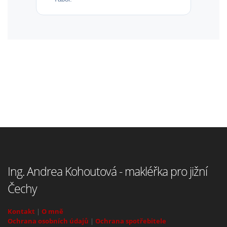
Ing. Andrea Kohoutová - makléřka pro jižní
Čechy
Kontakt
|
O mně
Ochrana osobních údajů
|
Ochrana spotřebitele