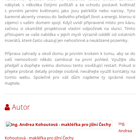
nábytek s několika čistými polštáři a ke vchodu postavit květináč
s prvními jarními květinami, jako jsou petrklíče nebo narcisy. Tyto
barevné akcenty vnesou do šedivého předjaří život a energii, kterou si
zájemci s vaším domem spojí. Když uvidí připravené místo pro kávu,
začnou si okamžitě projektovat vlastní odpočinek na slunci. Tímto
přístupem se vaše nabídka v jejich mysli výrazně oddělí od ostatních
inzerátů, které často ukazují jen nehostinné a neuklizené pozemky.
Příprava zahrady a okolí domu je prvním krokem k tomu, aby se do
vaší nemovitosti někdo zamiloval na první pohled. Využijte sílu
předjaří a dopřejte svému domovu tento osvěžující restart. Pokud si
přejete probrat detaily prodeje osobně, neváhejte využít kontakty na
tomto webu. Společně pro váš dům najdeme ty správné nové
majitele.
Autor
Ing.
Andrea
Kohoutová - makléřka pro jižní Čechy