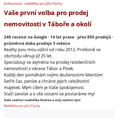
Kohoutová - makléřka pro jižní Čechy
Vaše první volba pro prodej
nemovitosti v Táboře a okolí
240 recenzí na Google · 14 let praxe · přes 850 prodejů ·
průměrná doba prodeje 3 měsíce
eality jsou mou vášní od roku 2012. Profesně se
R
obchodu věnuji již 25 let.
Specializuji se zejména na prodej rezidenčních
nemovitostí v okrese Tábor a Písek.
Každý den pomáhám svými zkušenostmi klientům
šetřit čas, peníze a chránit jejich celoživotní
majetek. Mým cílem je Vaše spokojenost.
Stačí zavolat a o vše ostatní se postaráme my!
Vaše realitní makléřka Andrea a můj realitní tým
Makléřka pro jižní Čechy