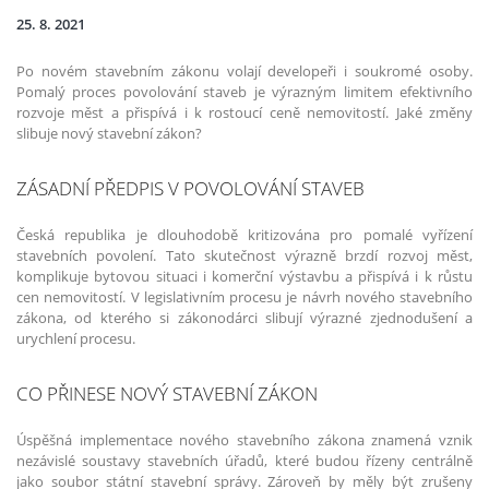
25. 8. 2021
Po novém stavebním zákonu volají developeři i soukromé osoby.
Pomalý proces povolování staveb je výrazným limitem efektivního
rozvoje měst a přispívá i k rostoucí ceně nemovitostí. Jaké změny
slibuje nový stavební zákon?
ZÁSADNÍ PŘEDPIS V POVOLOVÁNÍ STAVEB
Česká republika je dlouhodobě kritizována pro pomalé vyřízení
stavebních povolení. Tato skutečnost výrazně brzdí rozvoj měst,
komplikuje bytovou situaci i komerční výstavbu a přispívá i k růstu
cen nemovitostí. V legislativním procesu je návrh nového stavebního
zákona, od kterého si zákonodárci slibují výrazné zjednodušení a
urychlení procesu.
CO PŘINESE NOVÝ STAVEBNÍ ZÁKON
Úspěšná implementace nového stavebního zákona znamená vznik
nezávislé soustavy stavebních úřadů, které budou řízeny centrálně
jako soubor státní stavební správy. Zároveň by měly být zrušeny