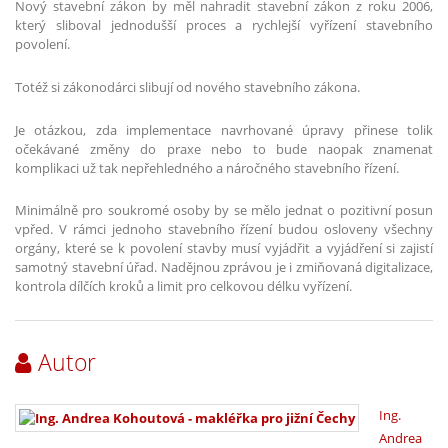
Nový stavební zákon by měl nahradit stavební zákon z roku 2006,
který sliboval jednodušší proces a rychlejší vyřízení stavebního
povolení.
Totéž si zákonodárci slibují od nového stavebního zákona.
Je otázkou, zda implementace navrhované úpravy přinese tolik
očekávané změny do praxe nebo to bude naopak znamenat
komplikaci už tak nepřehledného a náročného stavebního řízení.
Minimálně pro soukromé osoby by se mělo jednat o pozitivní posun
vpřed. V rámci jednoho stavebního řízení budou osloveny všechny
orgány, které se k povolení stavby musí vyjádřit a vyjádření si zajistí
samotný stavební úřad. Nadějnou zprávou je i zmiňovaná digitalizace,
kontrola dílčích kroků a limit pro celkovou délku vyřízení.
Autor
Ing.
Andrea