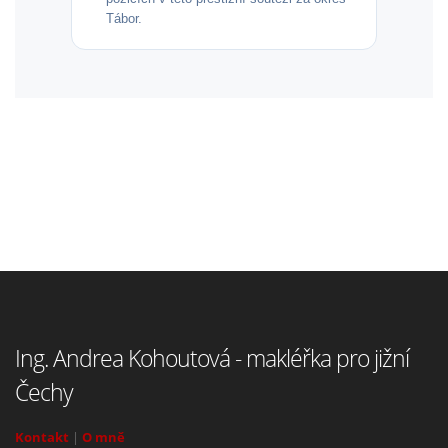
Tábor.
Ing. Andrea Kohoutová - makléřka pro jižní
Čechy
Kontakt
|
O mně