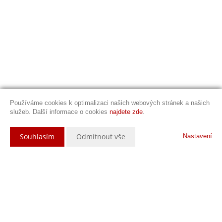
Používáme cookies k optimalizaci našich webových stránek a našich
služeb. Další informace o cookies
najdete zde
.
Souhlasím
Odmítnout vše
Nastavení
Popis nemovitosti
CENA: 3.490.000,-