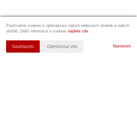
Používáme cookies k optimalizaci našich webových stránek a našich
služeb. Další informace o cookies
najdete zde
.
Souhlasím
Odmítnout vše
Nastavení
Popis nemovitosti
CENA: 3.590.000,- Kč
Máme pro vás skvělou příležitost! Nabízíme k prodeji zrenovovaný byt
3+1 balkónem v Milevsku v ulici J.A. Komenského. Tento úžasný byt o
výměře 74 m2 (cca 69 m2 byt, cca 3 m2 balkón a cca 2 m2 sklep)
nabízí moderní a pohodlné bydlení v 1. patře s výhledem do zeleně.
Doporučuji shlédnutí videoprohlídky a virtuální prohlídky, které si